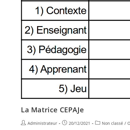
La Matrice CEPAJe
Auteur/autrice
Publication
Post
Administrateur
20/12/2021
Non classé
/
O
de
publiée :
category: