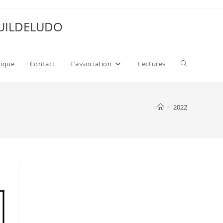
 GUILDELUDO
Toggle
xique
Contact
L’association
Lectures
website
>
2022
search