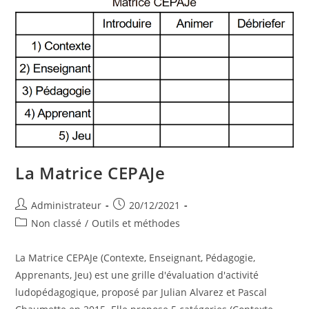
La Matrice CEPAJe
Auteur/autrice
Publication
Administrateur
20/12/2021
de
publiée :
Post
Non classé
/
Outils et méthodes
la
category:
publication :
La Matrice CEPAJe (Contexte, Enseignant, Pédagogie,
Apprenants, Jeu) est une grille d'évaluation d'activité
ludopédagogique, proposé par Julian Alvarez et Pascal