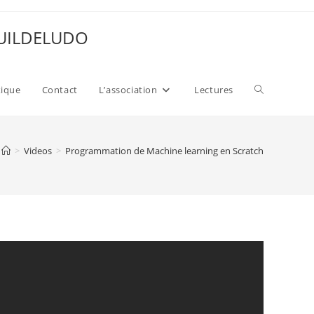
 GUILDELUDO
Toggle
xique
Contact
L’association
Lectures
website
>
Videos
>
Programmation de Machine learning en Scratch
search