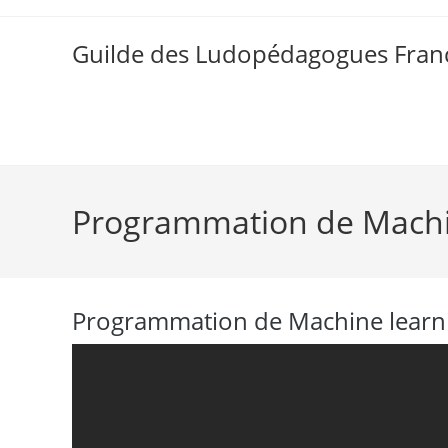
Skip
to
Guilde des Ludopédagogues Franc
content
Programmation de Machin
Programmation de Machine learni