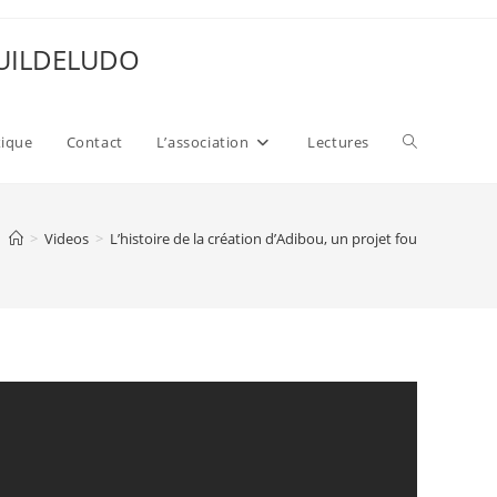
 GUILDELUDO
Toggle
xique
Contact
L’association
Lectures
website
>
Videos
>
L’histoire de la création d’Adibou, un projet fou
search