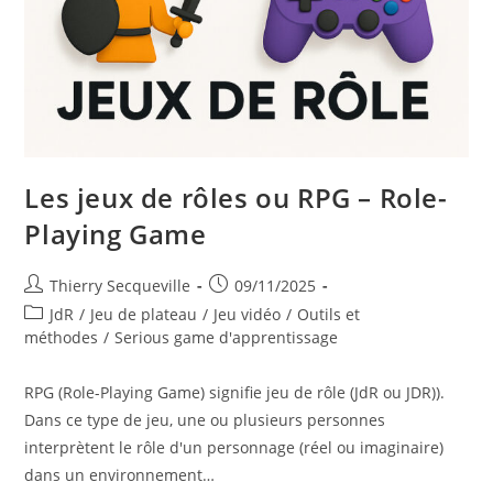
Les jeux de rôles ou RPG – Role-
Playing Game
Auteur/autrice
Publication
Thierry Secqueville
09/11/2025
de
publiée :
Post
JdR
/
Jeu de plateau
/
Jeu vidéo
/
Outils et
la
category:
méthodes
/
Serious game d'apprentissage
publication :
RPG (Role-Playing Game) signifie jeu de rôle (JdR ou JDR)).
Dans ce type de jeu, une ou plusieurs personnes
interprètent le rôle d'un personnage (réel ou imaginaire)
dans un environnement…