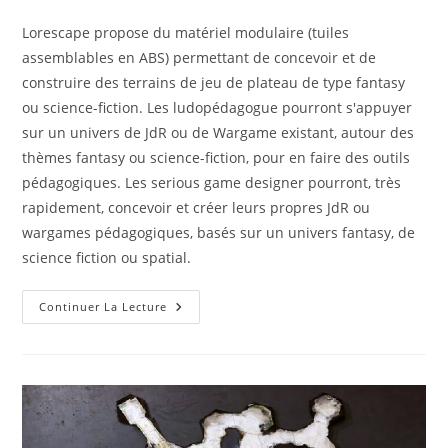
de
publiée :
category:
la
Lorescape propose du matériel modulaire (tuiles
publication :
assemblables en ABS) permettant de concevoir et de
construire des terrains de jeu de plateau de type fantasy
ou science-fiction. Les ludopédagogue pourront s'appuyer
sur un univers de JdR ou de Wargame existant, autour des
thèmes fantasy ou science-fiction, pour en faire des outils
pédagogiques. Les serious game designer pourront, très
rapidement, concevoir et créer leurs propres JdR ou
wargames pédagogiques, basés sur un univers fantasy, de
science fiction ou spatial.
Lorescape
Continuer La Lecture
–
Des
Tuiles
Thématiques
En
ABS
Assemblables
Pour
Construire
Des