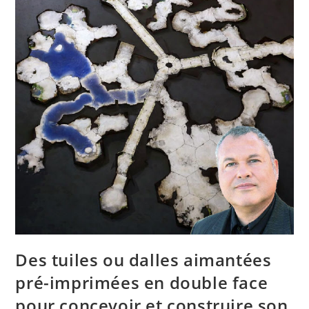
Terrains
De
Jeu
De
Rôle
Ou
De
Wargame
Pédagogique
Des tuiles ou dalles aimantées
pré-imprimées en double face
pour concevoir et construire son