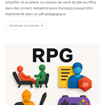
simplifier et accélérer la création de carte de JdR (ou RPG),
dans des univers métaphoriques (Fantasy) pouvant être
implémenté dans un JdR pédagogique.
Des
Continuer La Lecture
Tuiles
Ou
Dalles
Aimantées
Pré-
Imprimées
En
Double
Face
Pour
Concevoir
Et
Construire
Son
Plateau
Inédit
De
Jeu
De
Rôle
Pédagogique