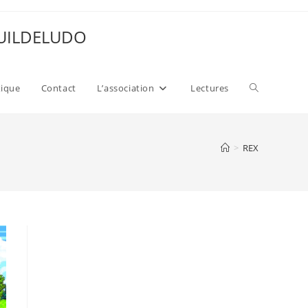
 GUILDELUDO
Toggle
xique
Contact
L’association
Lectures
website
>
REX
search