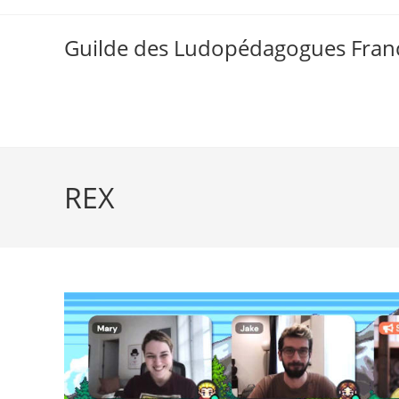
Skip
to
Guilde des Ludopédagogues Franc
content
REX