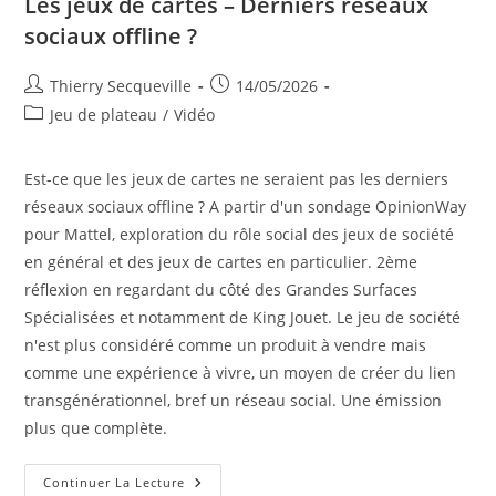
Les jeux de cartes – Derniers réseaux
sociaux offline ?
Auteur/autrice
Publication
Thierry Secqueville
14/05/2026
de
publiée :
Post
Jeu de plateau
/
Vidéo
la
category:
publication :
Est-ce que les jeux de cartes ne seraient pas les derniers
réseaux sociaux offline ? A partir d'un sondage OpinionWay
pour Mattel, exploration du rôle social des jeux de société
en général et des jeux de cartes en particulier. 2ème
réflexion en regardant du côté des Grandes Surfaces
Spécialisées et notamment de King Jouet. Le jeu de société
n'est plus considéré comme un produit à vendre mais
comme une expérience à vivre, un moyen de créer du lien
transgénérationnel, bref un réseau social. Une émission
plus que complète.
Les
Continuer La Lecture