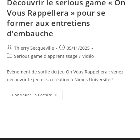
Découvrir le serious game « On
Vous Rappellera » pour se
former aux entretiens
d’embauche
Auteur/autrice
Publication
Thierry Secqueville
05/11/2025
de
publiée :
Post
Serious game d'apprentissage
/
Vidéo
la
category:
publication :
Evénement de sortie du jeu On Vous Rappellera : venez
découvrir le jeu et sa création à Nîmes Université !
Découvrir
Continuer La Lecture
Le
Serious
Game
« On
Vous
Rappellera »
Pour
Se
Former
Aux