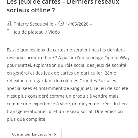
Les jeux de cartes – Derniers réseaux
sociaux offline ?
Auteur/autrice
Publication
Thierry Secqueville
14/05/2026
de
publiée :
Post
Jeu de plateau
/
Vidéo
la
category:
publication :
Est-ce que les jeux de cartes ne seraient pas les derniers
réseaux sociaux offline ? A partir d'un sondage OpinionWay
pour Mattel, exploration du rôle social des jeux de société
en général et des jeux de cartes en particulier. 2ème
réflexion en regardant du côté des Grandes Surfaces
Spécialisées et notamment de King Jouet. Le jeu de société
n'est plus considéré comme un produit à vendre mais
comme une expérience à vivre, un moyen de créer du lien
transgénérationnel, bref un réseau social. Une émission
plus que complète.
Les
Continuer La Lecture