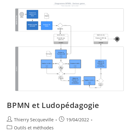
BPMN et Ludopédagogie
Auteur/autrice
Publication
Thierry Secqueville
19/04/2022
de
publiée :
Post
Outils et méthodes
la
category:
publication :