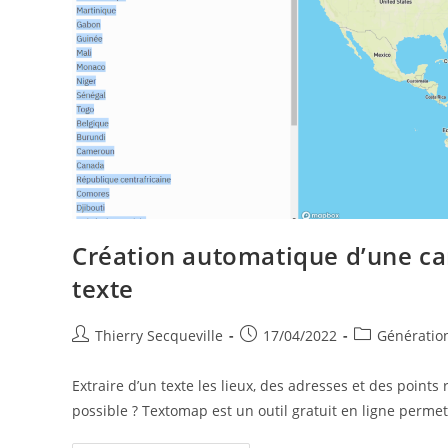
Création automatique d’une ca
texte
Auteur/autrice
Publication
Post
Thierry Secqueville
17/04/2022
Génération
de
publiée :
category:
la
Extraire d’un texte les lieux, des adresses et des point
publication :
possible ? Textomap est un outil gratuit en ligne perme