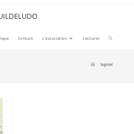
 GUILDELUDO
Toggle
xique
Contact
L’association
Lectures
website
>
logiciel
search