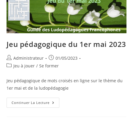
Jeu pédagogique du 1er mai 2023
Auteur/autrice
Publication
Administrateur
01/05/2023
de
publiée :
Post
Jeu à jouer
/
Se former
la
category:
publication :
Jeu pédagogique de mots croisés en ligne sur le thème du
1er mai et de la ludopédagogie
Jeu
Continuer La Lecture
Pédagogique
Du
1er
Mai
2023