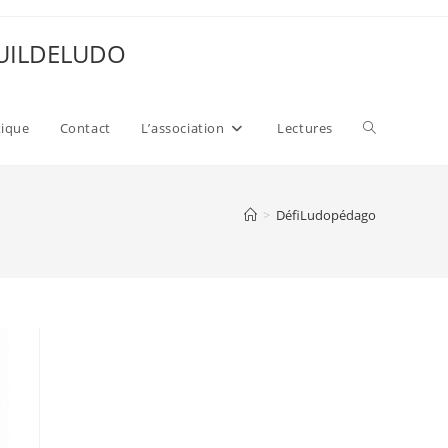
 GUILDELUDO
Toggle
xique
Contact
L’association
Lectures
website
>
DéfiLudopédago
search