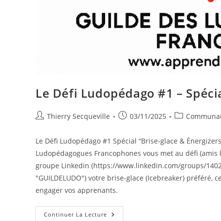
Le Défi Ludopédago #1 – Spécia
Auteur/autrice
Publication
Post
Thierry Secqueville
03/11/2025
Communa
de
publiée :
category:
la
Le Défi Ludopédago #1 Spécial “Brise-glace & Énergizers
publication :
Ludopédagogues Francophones vous met au défi (amis 
groupe Linkedin (https://www.linkedin.com/groups/1402
"GUILDELUDO") votre brise-glace (Icebreaker) préféré, c
engager vos apprenants.
Le
Continuer La Lecture