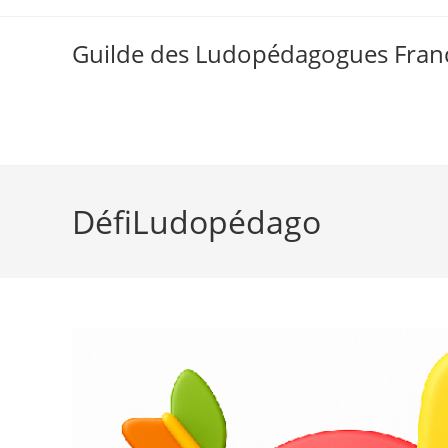
Skip
to
Guilde des Ludopédagogues Franc
content
DéfiLudopédago