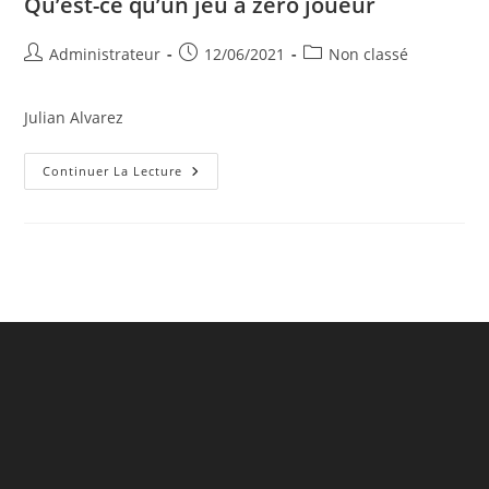
Qu’est-ce qu’un jeu à zéro joueur
Auteur/autrice
Publication
Post
Administrateur
12/06/2021
Non classé
de
publiée :
category:
la
Julian Alvarez
publication :
Qu’est-
Continuer La Lecture
Ce
Qu’un
Jeu
À
Zéro
Joueur