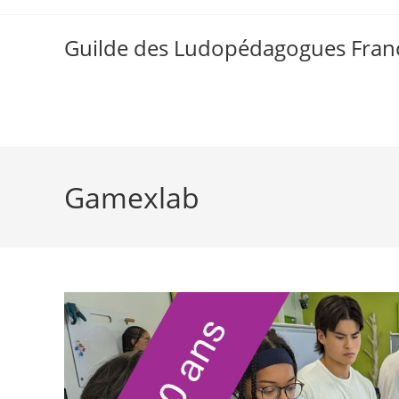
Skip
to
Guilde des Ludopédagogues Franc
content
Gamexlab