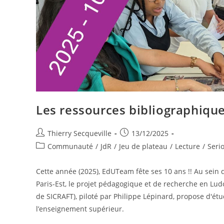
Les ressources bibliographiqu
Auteur/autrice
Publication
Thierry Secqueville
13/12/2025
de
publiée :
Post
Communauté
/
JdR
/
Jeu de plateau
/
Lecture
/
Seri
la
category:
publication :
Cette année (2025), EdUTeam fête ses 10 ans !! Au sein
Paris-Est, le projet pédagogique et de recherche en L
de SICRAFT), piloté par Philippe Lépinard, propose d'étu
l’enseignement supérieur.