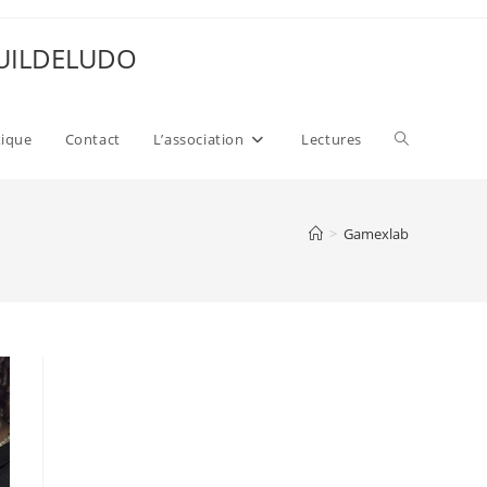
 GUILDELUDO
Toggle
xique
Contact
L’association
Lectures
website
>
Gamexlab
search